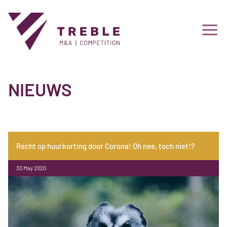
NIEUWS
Recht op huurkorting door Corona! Oh nee, toch niet!?
30 May 2020