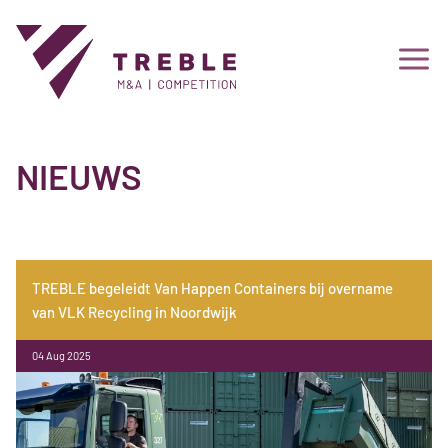
NIEUWS
TREBLE begeleidt Van Happen Containers bij overname
van VLK Recycling in Noordwijk
04 Aug 2025