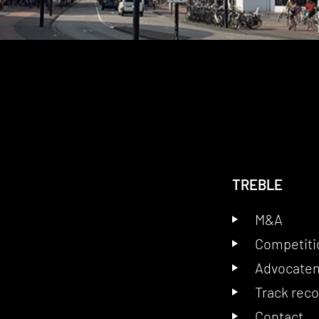
TREBLE
M&A
Competiti
Advocate
Track rec
Contact