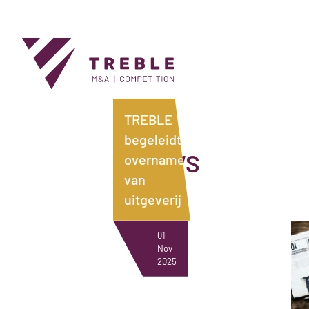
TREBLE
begeleidt
NIEUWS
overname
van
uitgeverij
01
Nov
2025