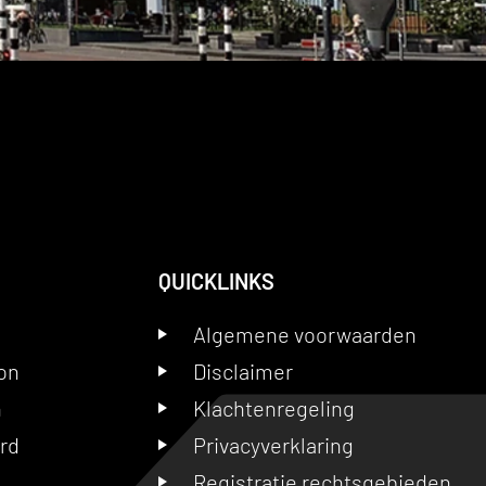
QUICKLINKS
Algemene voorwaarden
on
Disclaimer
n
Klachtenregeling
ord
Privacyverklaring
Registratie rechtsgebieden