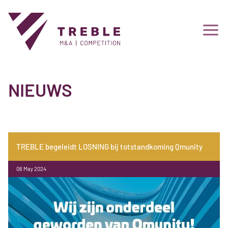
NIEUWS
TREBLE begeleidt LOSNING bij totstandkoming Qmunity
06 May 2024