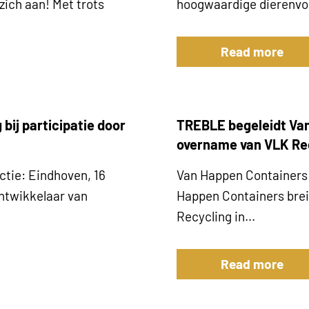
 zich aan! Met trots
hoogwaardige dierenvoe
Read more
bij participatie door
TREBLE begeleidt Van
overname van VLK Rec
ctie: Eindhoven, 16
Van Happen Containers 
ntwikkelaar van
Happen Containers brei
Recycling in...
Read more