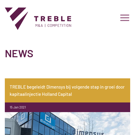
NEWS
TREBLE begeleidt Dimensys bij volgende stap in groei door
kapitaalinjectie Holland Capital
15 Jan 2021