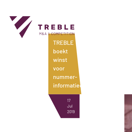
TREBLE
boekt
winst
NEWS
voor
nummer-
informatiedienst
17
Jul
2019