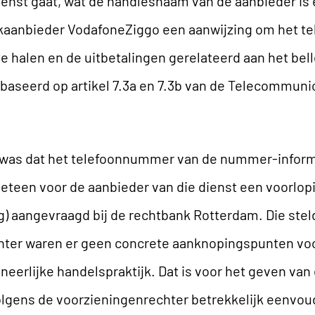
st gaat, wat de handlesnaam van de aanbieder is e
rkaanbieder VodafoneZiggo een aanwijzing om het 
 te halen en de uitbetalingen gerelateerd aan het be
ebaseerd op artikel 7.3a en 7.3b van de Telecommuni
g was dat het telefoonnummer van de nummer-inform
een voor de aanbieder van die dienst een voorlopi
g) aangevraagd bij de rechtbank Rotterdam. Die steld
hter waren er geen concrete aanknopingspunten voo
 oneerlijke handelspraktijk. Dat is voor het geven va
lgens de voorzieningenrechter betrekkelijk eenvou