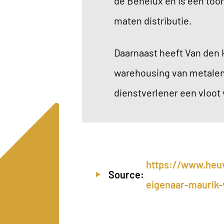
de Benelux en is een too
maten distributie.
Daarnaast heeft Van den 
warehousing van metalen 
dienstverlener een vloot
https://www.heuv
Source:
eigenaar-maurik-