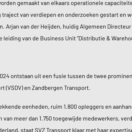
 worden gemaakt van elkaars operationele capaciteit
ig traject van verdiepen en onderzoeken gestart en 
. Arjan van der Heijden, huidig Algemeen Directeur
se leiding van de Business Unit “Distributie & Wareh
 2024 ontstaan uit een fusie tussen de twee promine
ort (VSDV) en Zandbergen Transport.
 trekkende eenheden, ruim 1.800 opleggers en aanh
m van meer dan 1.750 toegewijde medewerkers, verd
derland, staat SVZ Transport klaar met haar experti