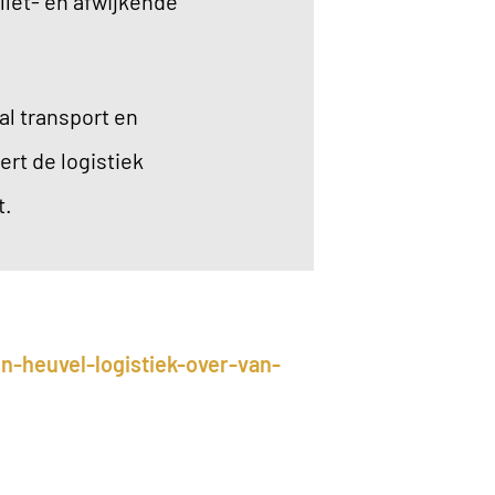
llet- en afwijkende
al transport en
rt de logistiek
t.
n-heuvel-logistiek-over-van-