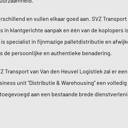
n duurzaamheid.
erschillend en vullen elkaar goed aan. SVZ Transport 
 is in klantgerichte aanpak en één van de koplopers i
is specialist in fijnmazige palletdistributie en afw
n is de persoonlijke en authentieke benadering.
 Transport van Van den Heuvel Logistiek zal er een
iness unit “Distributie & Warehousing” een volledig
t toegevoegd aan een bestaande brede dienstverlen