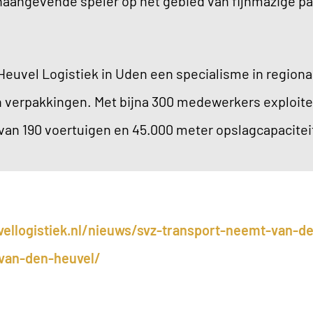
naangevende speler op het gebied van fijnmazige pa
Heuvel Logistiek in Uden een specialisme in regiona
verpakkingen. Met bijna 300 medewerkers exploitee
 van 190 voertuigen en 45.000 meter opslagcapacitei
ellogistiek.nl/nieuws/svz-transport-neemt-van-de
van-den-heuvel/