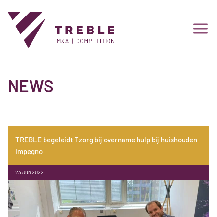
NEWS
TREBLE begeleidt Tzorg bij overname hulp bij huishouden
Impegno
23 Jun 2022