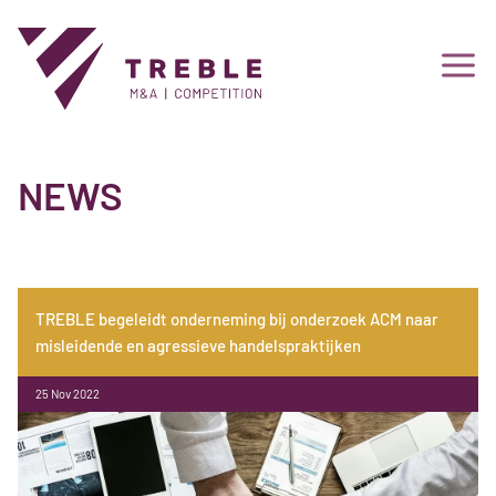
NEWS
TREBLE begeleidt onderneming bij onderzoek ACM naar
misleidende en agressieve handelspraktijken
25 Nov 2022