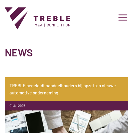
NEWS
TREBLE begeleidt aandeelhouders bij opzetten nieuwe
automotive onderneming
01 Jul 2025